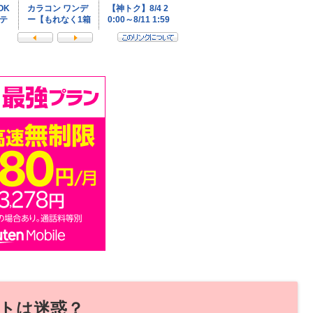
トは迷惑？