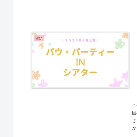
遊び
こ
国
さ
か