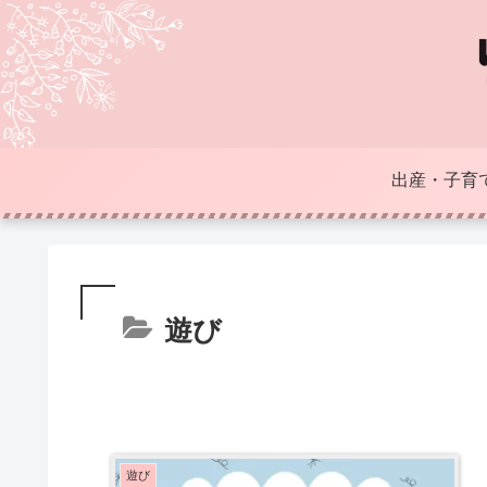
出産・子育
遊び
遊び