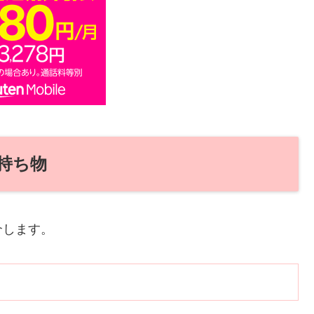
持ち物
介します。