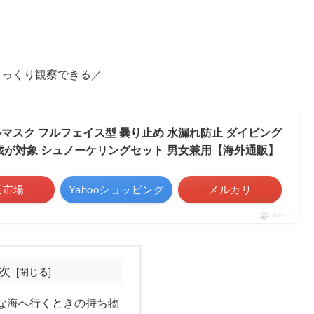
じっくり観察
できる
／
マスク フルフェイス型 曇り止め 水漏れ防止 ダイビング
 13歳が対象 シュノーケリングセット 男女兼用【海外通販】
天市場
Yahooショッピング
メルカリ
ポチップ
次
な海へ行くときの持ち物