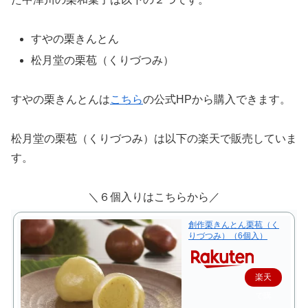
すやの栗きんとん
松月堂の栗苞（くりづつみ）
すやの栗きんとんは
こちら
の公式HPから購入できます。
松月堂の栗苞（くりづつみ）は以下の楽天で販売していま
す。
＼６個入りはこちらから／
創作栗きんとん栗苞（く
りづつみ）（6個入）
楽天
で購