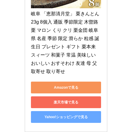
岐阜 「恵那清月堂」 栗きんとん 
23g 8個入 通販 季節限定 木曽路 
栗 マロン くり クリ 栗金団 岐阜
県 名産 季節 限定 滑らか 粒感 誕
生日 プレゼント ギフト 栗本来 
スィーツ 和菓子 常温 美味しい 
おいしい おすそわけ 友達 母 父 
取寄せ 取り寄せ
Amazonで見る
楽天市場で見る
Yahoo!ショッピングで見る