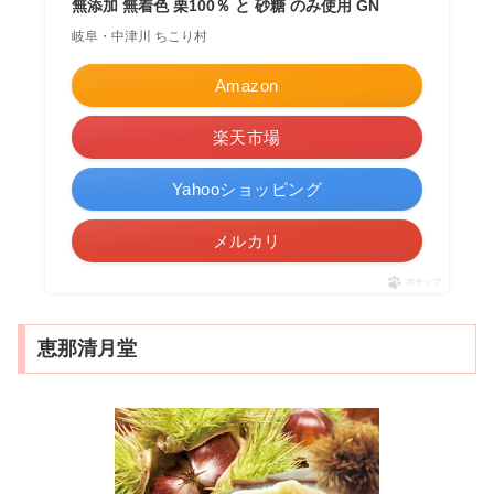
無添加 無着色 栗100％ と 砂糖 のみ使用 GN
岐阜・中津川 ちこり村
Amazon
楽天市場
Yahooショッピング
メルカリ
ポチップ
恵那清月堂