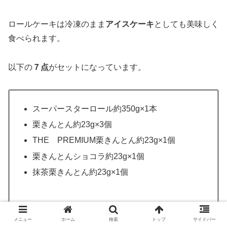
ロールケーキは冷凍のまま
アイスケーキ
としても美味しく
食べられます。
以下の
７点
がセットになっています。
スーパースターロール約350g×1本
栗きんとん約23g×3個
THE PREMIUM栗きんとん約23g×1個
栗きんとんショコラ約23g×1個
抹茶栗きんとん約23g×1個
メニュー
ホーム
検索
トップ
サイドバー
抹茶の栗きんとんやショコラ味もあるので、ちょっと変わ