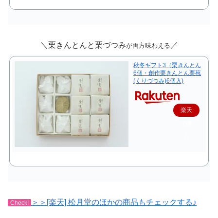
＼栗きんとんと栗づつみ
／
が両方味わえる
秋冬ギフト3（栗きんとん
6個・創作栗きんとん栗苞
(くりづつみ)6個入)
楽天
で購
入
＞＞[楽天] 松月堂のほかの商品もチェックする♪
Check!