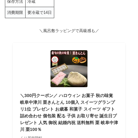
保存方法
冷蔵
消費期限
要冷蔵で14日
＼風呂敷ラッピングで高級感も／
＼300円クーポン／ ハロウィン お菓子 秋の味覚
岐阜中津川 栗きんとん 10個入 スイーツグランプ
リ1位 プレゼント お歳暮 和菓子 スイーツ ギフト
詰め合わせ 個包装 配る 子供 お取り寄せ 誕生日プ
レゼント 人気 御祝 結婚内祝 送料無料 栗 岐阜中津
川 栗100％