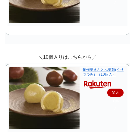
入
＼10個入りはこちらから／
創作栗きんとん栗苞(くり
づつみ）（10個入）
楽天
で購
入