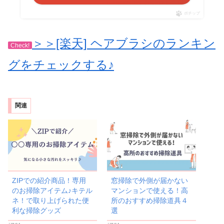
ポチップ
＞＞[楽天] ヘアブラシのランキン
Check!
グをチェックする♪
関連
ZIPでの紹介商品！専用
窓掃除で外側が届かない
のお掃除アイテム♪キテル
マンションで使える！高
ネ！で取り上げられた便
所のおすすめ掃除道具４
利な掃除グッズ
選