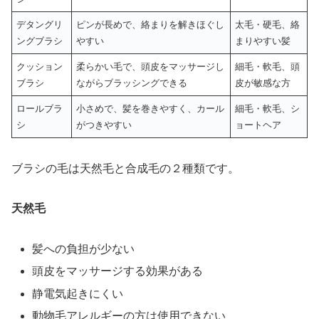
デタングリ
ピンが長めで、絡まりを解きほぐし
太毛・硬毛、絡
ングブラシ
やすい
まりやすい髪
クッション
柔らかい毛で、頭皮をマッサージし
細毛・軟毛、頭
ブラシ
ながらブラッシングできる
皮が敏感な方
ロールブラ
小さめで、髪を巻きやすく、カール
細毛・軟毛、シ
シ
がつきやすい
ョートヘア
ブラシの毛は天然毛と合成毛の２種類です。
天然毛
髪への負担が少ない
頭皮をマッサージする効果がある
静電気起きにくい
動物毛アレルギーの方は使用できない