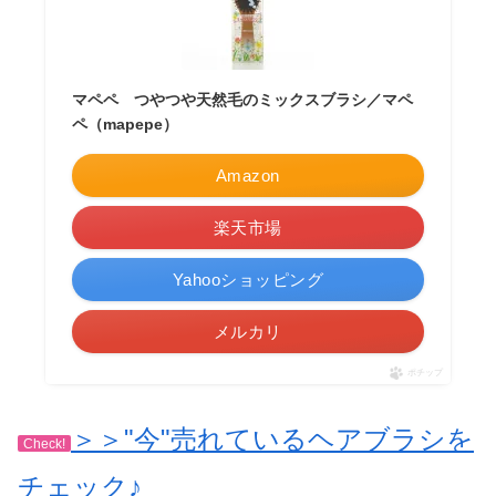
マペペ つやつや天然毛のミックスブラシ／マペ
ペ（mapepe）
Amazon
楽天市場
Yahooショッピング
メルカリ
ポチップ
＞＞"今"売れているヘアブラシを
Check!
チェック♪