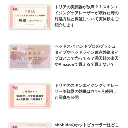
トリアの美顔器が故障？！スキンエ
美容
イジングケアレーザーが壊れた時の
対処方法と保証について実体験をご
紹介します
ヘッドスパ ハンドプロのプッシュ
美容
タイプやヘッドライン遠赤外線タイ
プはどこで売ってる？満天社の楽天
やAmazonで買える？買えない？
トリアのスキンエイジングケアレー
美容
ザー美顔器の効果は!?4ヶ月使用し
た写真を公開
shobidoのホットビューラーはどこ
美容