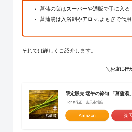
菖蒲の葉はスーパーや通販で手に入る
菖蒲湯は入浴剤やアロマ,よもぎで代用
それでは詳しくご紹介します。
＼お店に行
限定販売 端午の節句 「菖蒲湯」1
Florist花正 楽天市場店
Amazon
楽