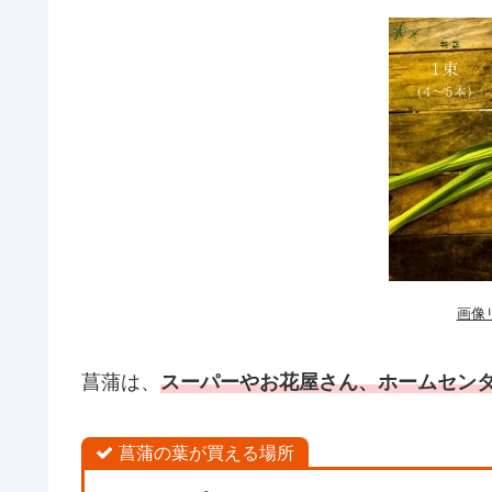
画像
菖蒲は、
スーパーや
お
花屋さん、ホームセン
菖蒲の葉が買える場所