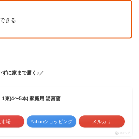
できる
かずに家まで届く♪／
束(4〜5本) 家庭用 湯菖蒲
天市場
Yahooショッピング
メルカリ
ポチップ