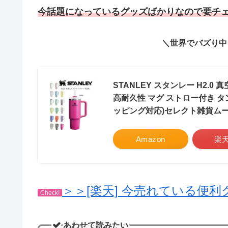
今話題になっているグッズばかりなので要チェ
＼世界でバズり中
STANLEY スタンレー H2.0 
高耐久性 マグ ストロー付き 
ッピング対応)セレクト雑貨ム
Amazon
楽
＞＞[楽天] 今売れている便
Check!
あわせて読みたい