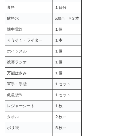
食料
１日分
飲料水
500ｍｌ×３本
懐中電灯
１個
ろうそく・ライター
１本
ホイッスル
１個
携帯ラジオ
１個
万能はさみ
１個
軍手・手袋
１セット
救急袋※
１セット
レジャーシート
１枚
タオル
２枚～
ポリ袋
５枚～