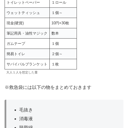
トイレットペーパー
１ロール
ウェットティッシュ
１個～
現金(硬貨)
10円×30枚
筆記用具・油性マジック
数本
ガムテープ
１個
簡易トイレ
２個～
サバイバルブランケット
１枚
大人１人を想定した量
※救急袋には以下の物をまとめておきます
毛抜き
消毒液
脱脂綿