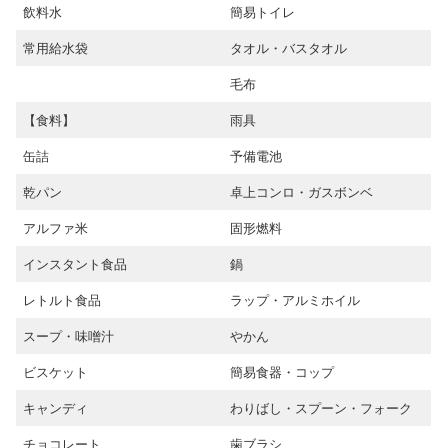
飲料水
簡易トイレ
常用給水袋
タオル・バスタオル
毛布
【食料】
雨具
缶詰
予備電池
乾パン
卓上コンロ・ガスボンベ
アルファ米
固形燃料
インスタント食品
鍋
レトルト食品
ラップ・アルミホイル
スープ・味噌汁
やかん
ビスケット
簡易食器・コップ
キャンディ
わりばし・スプーン・フォーク
チョコレート
歯ブラシ