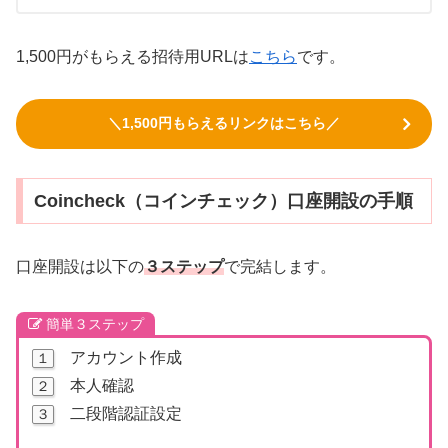
1,500円がもらえる招待用URLは
こちら
です。
＼1,500円もらえるリンクはこちら／
Coincheck（コインチェック）口座開設の手順
口座開設は以下の
３ステップ
で完結します。
簡単３ステップ
アカウント作成
１
本人確認
２
二段階認証設定
３