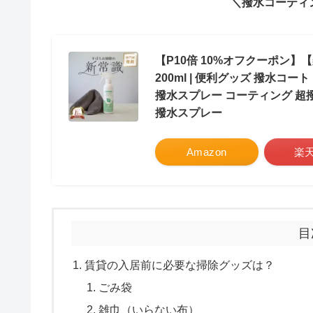
＼撥水コーティ
【P10倍 10%オフクーポン
200ml | 便利グッズ 撥水コ
撥水スプレー コーティング 超撥
撥水スプレー
Amazon
楽
目
賃貸の入居前に必要な掃除グッズは？
ごみ袋
雑巾（いらない布）