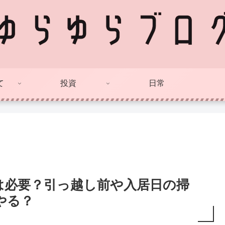
て
投資
日常
は必要？引っ越し前や入居日の掃
やる？