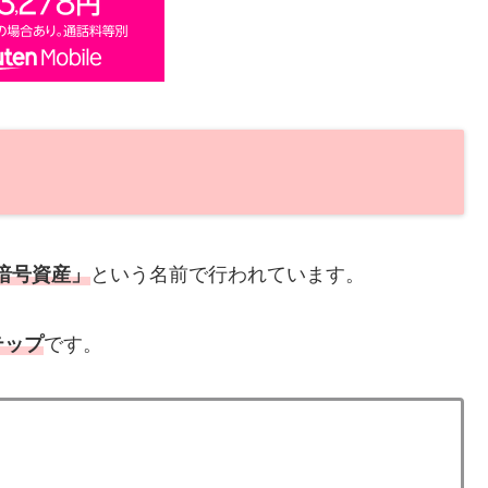
暗号資産」
という名前で行われています。
テップ
です。